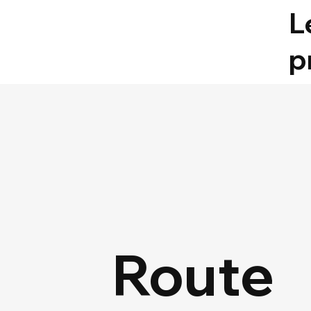
L
p
Route