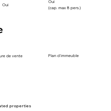
Oui
Oui
(cap. max 8 pers.)
e
Plan d'immeuble
ure de vente
ated properties