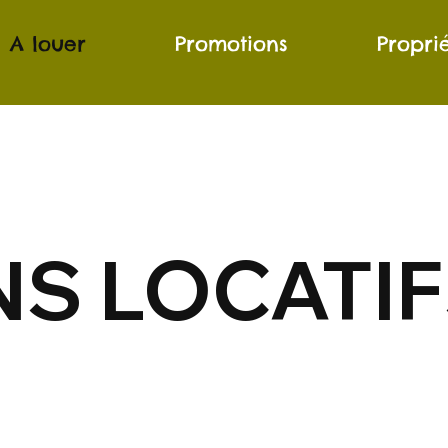
A louer
Promotions
Propri
NS LOCATI