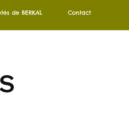
étés de BERKAL
Contact
FS